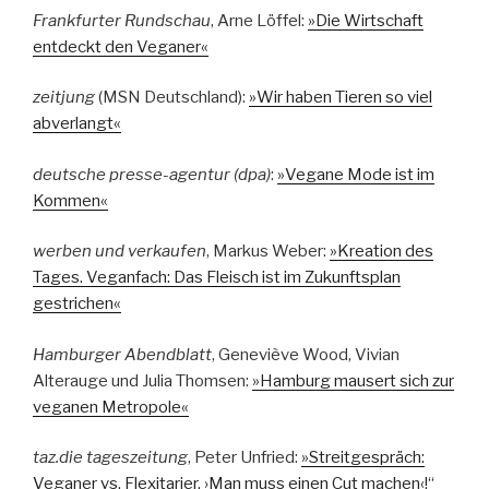
Frankfurter Rundschau
, Arne Löffel:
»Die Wirtschaft
entdeckt den Veganer«
zeitjung
(MSN Deutschland):
»Wir haben Tieren so viel
abverlangt«
deutsche presse-agentur (dpa)
:
»Vegane Mode ist im
Kommen«
werben und verkaufen
, Markus Weber:
»Kreation des
Tages. Veganfach: Das Fleisch ist im Zukunftsplan
gestrichen«
Hamburger Abendblatt
, Geneviève Wood, Vivian
Alterauge und Julia Thomsen:
»Hamburg mausert sich zur
veganen Metropole«
taz.die tageszeitung
, Peter Unfried:
»Streitgespräch:
Veganer vs. Flexitarier. ›Man muss einen Cut machen‹!“