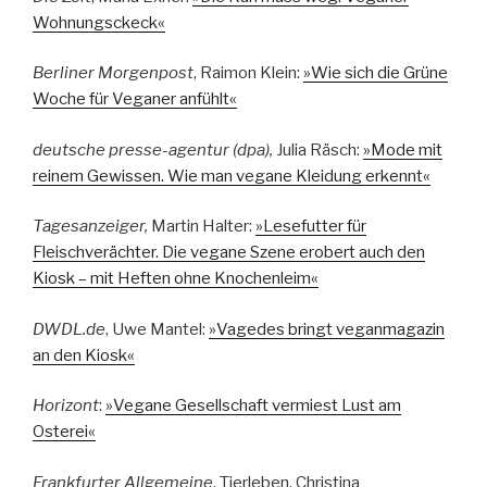
Wohnungsckeck«
Berliner Morgenpost
, Raimon Klein:
»Wie sich die Grüne
Woche für Veganer anfühlt«
deutsche presse-agentur (dpa),
Julia Räsch:
»Mode mit
reinem Gewissen. Wie man vegane Kleidung erkennt«
Tagesanzeiger,
Martin Halter:
»Lesefutter für
Fleischverächter. Die vegane Szene erobert auch den
Kiosk – mit Heften ohne Knochenleim«
DWDL.de
, Uwe Mantel:
»Vagedes bringt veganmagazin
an den Kiosk«
Horizont
:
»Vegane Gesellschaft vermiest Lust am
Osterei«
Frankfurter Allgemeine
, Tierleben, Christina