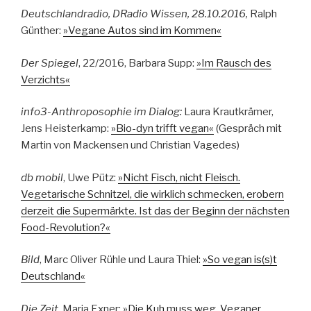
Deutschlandradio, DRadio Wissen, 28.10.2016,
Ralph
Günther:
»Vegane Autos sind im Kommen«
Der Spiegel
, 22/2016, Barbara Supp:
»Im Rausch des
Verzichts«
info3-Anthroposophie im Dialog:
Laura Krautkrämer,
Jens Heisterkamp:
»Bio-dyn trifft vegan«
(Gespräch mit
Martin von Mackensen und Christian Vagedes)
db mobil
, Uwe Pütz:
»Nicht Fisch, nicht Fleisch.
Vegetarische Schnitzel, die wirklich schmecken, erobern
derzeit die Supermärkte. Ist das der Beginn der nächsten
Food-Revolution?«
Bild
, Marc Oliver Rühle und Laura Thiel:
»So vegan is(s)t
Deutschland«
Die Zeit
, Maria Exner:
»Die Kuh muss weg. Veganer