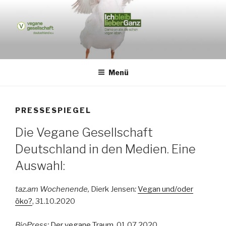
Zum
Inhalt
springen
VEGANE GESELLSCHAFT
Eine Webseite im Rahmen der veganen Bundesrepublik
DEUTSCHLAND E.V.
Menü
PRESSESPIEGEL
Die Vegane Gesellschaft
Deutschland in den Medien. Eine
Auswahl:
taz.am Wochenende,
Dierk Jensen
:
Vegan und/oder
öko?
, 31.10.2020
BioPress:
Der vegane Traum
, 01.07.2020