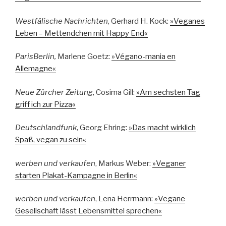
Westfälische Nachrichten
, Gerhard H. Kock:
»Veganes
Leben – Mettendchen mit Happy End«
ParisBerlin,
Marlene Goetz:
»Végano-mania en
Allemagne«
Neue Zürcher Zeitung
, Cosima Gill:
»Am sechsten Tag
griff ich zur Pizza«
Deutschlandfunk
, Georg Ehring:
»Das macht wirklich
Spaß, vegan zu sein«
werben und verkaufen
, Markus Weber:
»Veganer
starten Plakat-Kampagne in Berlin«
werben und verkaufen
, Lena Herrmann:
»Vegane
Gesellschaft lässt Lebensmittel sprechen«