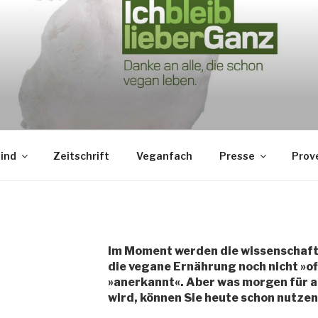
ESELLSCHAFT DEUTSC
r veganen Bundesrepublik
sind
Zeitschrift
Veganfach
Presse
Prov
Im Moment werden die wissenschaft
die vegane Ernährung noch nicht »offi
»anerkannt«. Aber was morgen für al
wird, können Sie heute schon nutzen