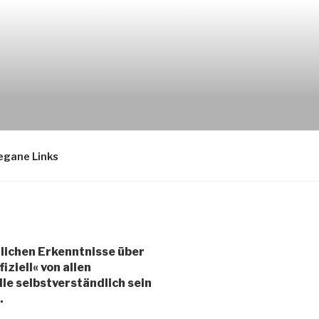
HLAND E.V.
egane Links
lichen Erkenntnisse über
ziell« von allen
le selbstverständlich sein
.